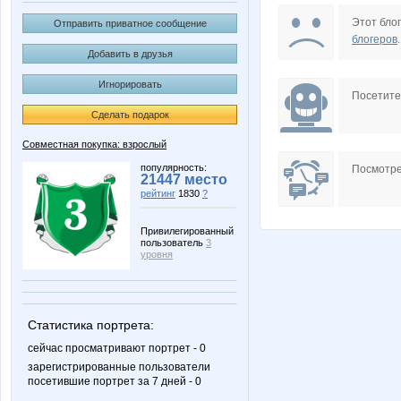
Anyt
Big
Этот блог
Отправить приватное сообщение
блогеров
.
Добавить в друзья
Игнорировать
IRES
Indiya
Посетит
Сделать подарок
Совместная покупка: взрослый
L1007
LanaN
популярность:
Посмотре
21447 место
рейтинг
1830
?
Привилегированный
пользователь
3
Marietta
Meduza
уровня
Статистика портрета:
Nelena
Ocelot
сейчас просматривают портрет - 0
зарегистрированные пользователи
посетившие портрет за 7 дней - 0