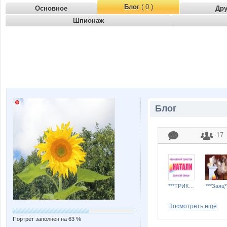
Блог
( 0 )
Основное
Др
Шпионаж
Блог
17
***ТРИКОТАЖ НАТАЛИ***
***Заяц*
Посмотреть ещё
Портрет заполнен на 63 %