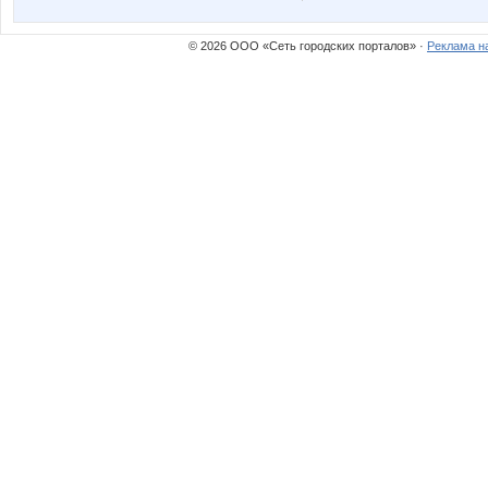
RUSsya
SO
© 2026 ООО «Сеть городских порталов» ·
Реклама н
T@maris
Taisiya
Zabiyaka
Ze
barss2007
confess
iolly
julliya